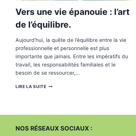
Vers une vie épanouie : l’art
de l’équilibre.
Aujourd’hui, la quête de l’équilibre entre la vie
professionnelle et personnelle est plus
importante que jamais. Entre les impératifs du
travail, les responsabilités familiales et le
besoin de se ressourcer,…
VERS
LIRE LA SUITE
UNE
VIE
ÉPANOUIE
:
L’ART
DE
NOS RÉSEAUX SOCIAUX :
L’ÉQUILIBRE.