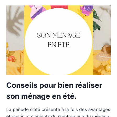
GARDER
VOTRE
MAISON
PROPRE
ET
FRAÎCHE
EN
ÉTÉ.
Conseils pour bien réaliser
son ménage en été.
La période d’été présente à la fois des avantages
et des inconvénients du point de vue du ménage.