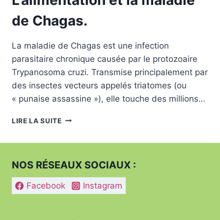
de Chagas.
La maladie de Chagas est une infection
parasitaire chronique causée par le protozoaire
Trypanosoma cruzi. Transmise principalement par
des insectes vecteurs appelés triatomes (ou
« punaise assassine »), elle touche des millions…
L’ALIMENTATION
LIRE LA SUITE
ET
LA
MALADIE
DE
NOS RÉSEAUX SOCIAUX :
CHAGAS.
Facebook
Instagram