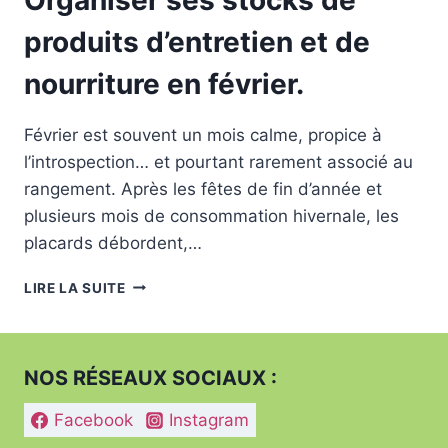
produits d’entretien et de
nourriture en février.
Février est souvent un mois calme, propice à
l’introspection… et pourtant rarement associé au
rangement. Après les fêtes de fin d’année et
plusieurs mois de consommation hivernale, les
placards débordent,…
ORGANISER
LIRE LA SUITE
SES
STOCKS
DE
PRODUITS
NOS RÉSEAUX SOCIAUX :
D’ENTRETIEN
ET
Facebook
Instagram
DE