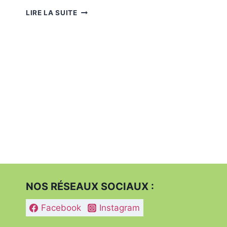
PRÉPARER
LIRE LA SUITE
SA
MAISON
POUR
LA
SEMAINE
DU
14
JUILLET
:
MÉNAGE
EXPRESS.
NOS RÉSEAUX SOCIAUX :
Facebook
Instagram