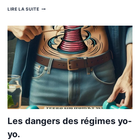
COMMENCER
LIRE LA SUITE
L’ANNÉE
2025
AVEC
UNE
MAISON
PROPRE
ET
ORGANISÉE.
Les dangers des régimes yo-
yo.