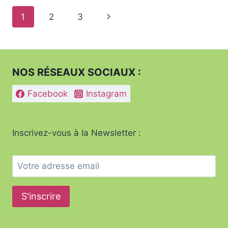
:
Navigation
Page
1
2
3
GUIDE
PRATIQUE
de
suivante
POUR
UN
page
MÉNAGE
NOS RÉSEAUX SOCIAUX :
IMPECCABLE.
Facebook
Instagram
Inscrivez-vous à la Newsletter :