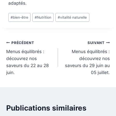
adaptés.
Étiquettes
#
bien-être
#
Nutrition
#
vitalité naturelle
de
la
publication :
Navigation
PRÉCÉDENT
SUIVANT
Menus équilibrés :
Menus équilibrés :
de
découvrez nos
découvrez nos
l’article
saveurs du 22 au 28
saveurs du 29 juin au
juin.
05 juillet.
Publications similaires