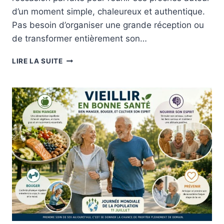
d’un moment simple, chaleureux et authentique.
Pas besoin d’organiser une grande réception ou
de transformer entièrement son…
CRÉER
LIRE LA SUITE
UN
ESPACE
DE
CONVIVIALITÉ
POUR
LA
JOURNÉE
INTERNATIONALE
DE
L’AMITIÉ.