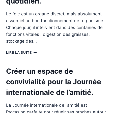
quotidien.
Le foie est un organe discret, mais absolument
essentiel au bon fonctionnement de l’organisme.
Chaque jour, il intervient dans des centaines de
fonctions vitales : digestion des graisses,
stockage des…
7
LIRE LA SUITE
HABITUDES
ALIMENTAIRES
POUR
Créer un espace de
MÉNAGER
SON
convivialité pour la Journée
FOIE
AU
internationale de l’amitié.
QUOTIDIEN.
La Journée internationale de l’amitié est
l’occasion parfaite pour réunir ses proches autour