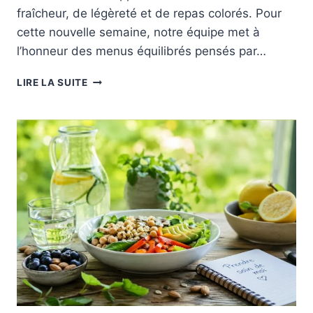
fraîcheur, de légèreté et de repas colorés. Pour
cette nouvelle semaine, notre équipe met à
l’honneur des menus équilibrés pensés par…
MENUS
LIRE LA SUITE
ÉQUILIBRÉS
:
DÉCOUVREZ
NOS
SAVEURS
DU
29
JUIN
AU
05
JUILLET.