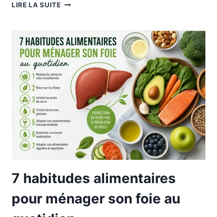
JARDINAGE
LIRE LA SUITE
SENIOR
:
COMMENT
JARDINER
EN
TOUTE
SÉCURITÉ
APRÈS
60
ANS.
7 habitudes alimentaires
pour ménager son foie au