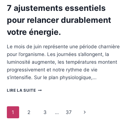
7 ajustements essentiels
pour relancer durablement
votre énergie.
Le mois de juin représente une période charnière
pour l’organisme. Les journées s’allongent, la
luminosité augmente, les températures montent
progressivement et notre rythme de vie
s’intensifie. Sur le plan physiologique,…
7
LIRE LA SUITE
AJUSTEMENTS
ESSENTIELS
POUR
Navigation
Page
1
2
3
…
37
RELANCER
DURABLEMENT
de
suivante
VOTRE