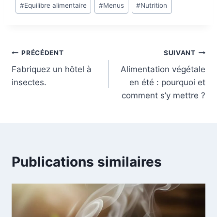
#
Equilibre alimentaire
#
Menus
#
Nutrition
de
la
publication :
Navigation
PRÉCÉDENT
SUIVANT
Fabriquez un hôtel à
Alimentation végétale
de
insectes.
en été : pourquoi et
l’article
comment s’y mettre ?
Publications similaires