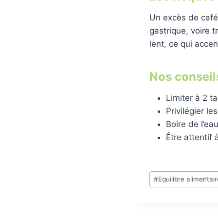
Un excès de caféi
gastrique, voire 
lent, ce qui accen
Nos conseil
Limiter à 2 ta
Privilégier l
Boire de l’ea
Être attentif 
Étiquettes
#
Equilibre alimentai
de
la
publication :