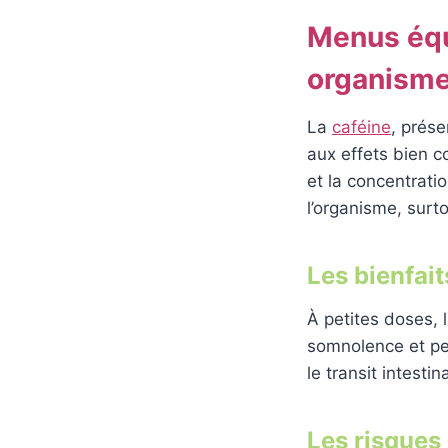
Menus équi
organisme
La
caféine
, prése
aux effets bien c
et la concentrati
l’organisme, surt
Les bienfait
À petites doses, 
somnolence et peu
le transit intestina
Les risques 