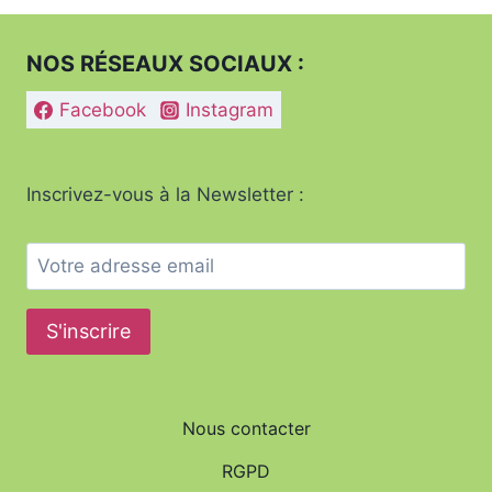
ERREURS
:
GUIDE
NOS RÉSEAUX SOCIAUX :
PRATIQUE
POUR
Facebook
Instagram
UN
MÉNAGE
IMPECCABLE.
Inscrivez-vous à la Newsletter :
Nous contacter
RGPD