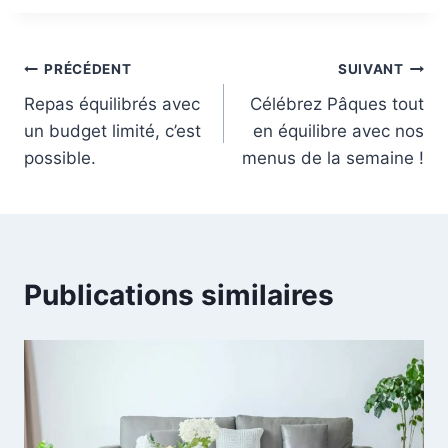
publication :
Navigation
PRÉCÉDENT
SUIVANT
Repas équilibrés avec
Célébrez Pâques tout
de
un budget limité, c’est
en équilibre avec nos
l’article
possible.
menus de la semaine !
Publications similaires