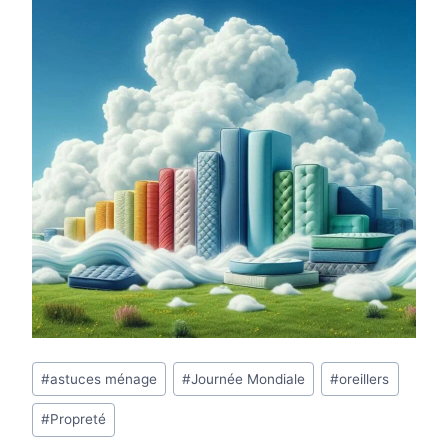
Étiquettes
#
astuces ménage
#
Journée Mondiale
#
oreillers
de
#
Propreté
la