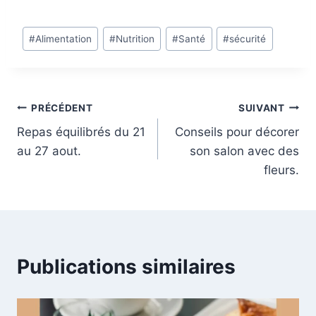
Étiquettes
#
Alimentation
#
Nutrition
#
Santé
#
sécurité
de
la
publication :
Navigation
PRÉCÉDENT
SUIVANT
Repas équilibrés du 21
Conseils pour décorer
de
au 27 aout.
son salon avec des
l’article
fleurs.
Publications similaires