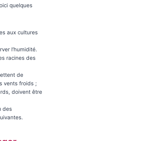
oici quelques
es aux cultures
rver l’humidité.
les racines des
mettent de
 vents froids ;
rds, doivent être
u des
uivantes.