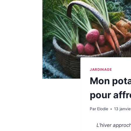
JARDINAGE
Mon pota
pour affr
Par
Elodie
13 janvi
L’hiver approch