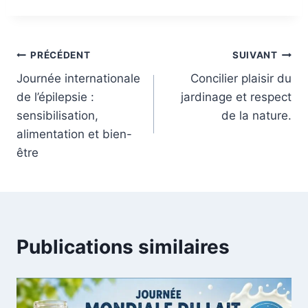
la
publication :
Navigation
PRÉCÉDENT
SUIVANT
Journée internationale
Concilier plaisir du
de
de l’épilepsie :
jardinage et respect
l’article
sensibilisation,
de la nature.
alimentation et bien-
être
Publications similaires