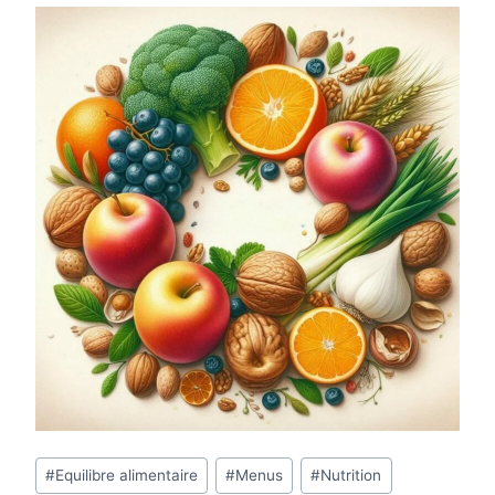
Étiquettes
#
Equilibre alimentaire
#
Menus
#
Nutrition
de