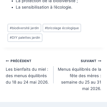
La protection de la biodiversité ;
La sensibilisation à l’écologie.
Étiquettes
#
biodiversité jardin
#
bricolage écologique
de
#
DIY palettes jardin
la
publication :
Navigation
PRÉCÉDENT
SUIVANT
Les bienfaits du miel :
Menus équilibrés de la
de
des menus équilibrés
fête des mères :
l’article
du 18 au 24 mai 2026.
semaine du 25 au 31
mai 2026.