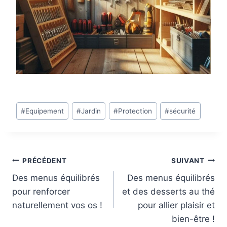
Étiquettes
#
Equipement
#
Jardin
#
Protection
#
sécurité
de
la
publication :
Navigation
PRÉCÉDENT
SUIVANT
Des menus équilibrés
Des menus équilibrés
de
pour renforcer
et des desserts au thé
l’article
naturellement vos os !
pour allier plaisir et
bien-être !