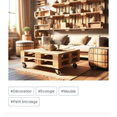
Étiquettes
#
Décoration
#
Ecologie
#
Meuble
de
#
Petit bricolage
la
publication :