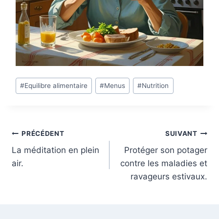
Étiquettes
#
Equilibre alimentaire
#
Menus
#
Nutrition
de
la
publication :
Navigation
PRÉCÉDENT
SUIVANT
La méditation en plein
Protéger son potager
de
air.
contre les maladies et
l’article
ravageurs estivaux.