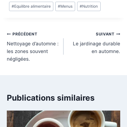
Étiquettes
#
Equilibre alimentaire
#
Menus
#
Nutrition
de
la
publication :
Navigation
PRÉCÉDENT
SUIVANT
Nettoyage d’automne :
Le jardinage durable
de
les zones souvent
en automne.
l’article
négligées.
Publications similaires