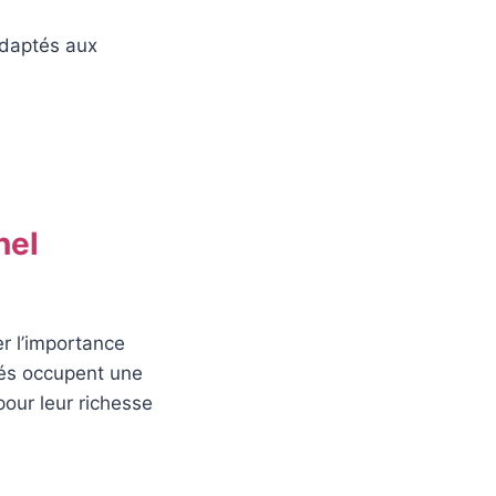
adaptés aux
nel
er l’importance
ivés occupent une
our leur richesse