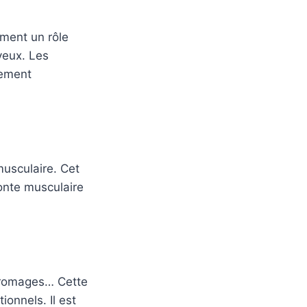
ement un rôle
veux. Les
lement
musculaire. Cet
fonte musculaire
, fromages… Cette
ionnels. Il est