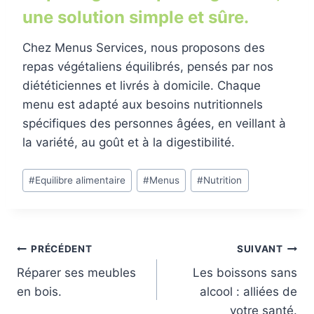
une solution simple et sûre.
Chez Menus Services, nous proposons des
repas végétaliens équilibrés, pensés par nos
diététiciennes et livrés à domicile. Chaque
menu est adapté aux besoins nutritionnels
spécifiques des personnes âgées, en veillant à
la variété, au goût et à la digestibilité.
Étiquettes
#
Equilibre alimentaire
#
Menus
#
Nutrition
de
la
publication :
Navigation
PRÉCÉDENT
SUIVANT
Réparer ses meubles
Les boissons sans
de
en bois.
alcool : alliées de
l’article
votre santé.