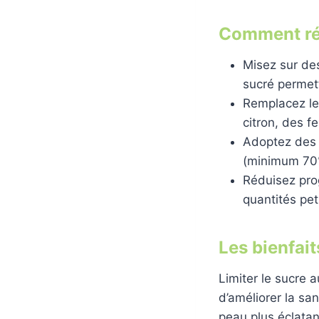
Comment réd
Misez sur des
sucré permet
Remplacez le
citron, des f
Adoptez des e
(minimum 70%)
Réduisez prog
quantités peti
Les bienfai
Limiter le sucre a
d’améliorer la sa
peau plus éclatan