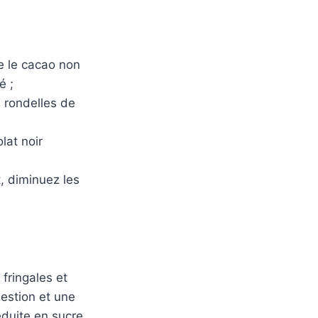
re le cacao non
é ;
 rondelles de
lat noir
, diminuez les
 fringales et
gestion et une
duite en sucre.