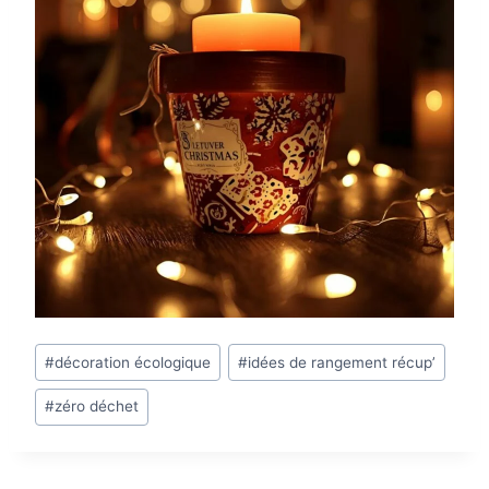
Étiquettes
#
décoration écologique
#
idées de rangement récup’
de
#
zéro déchet
la
publication :