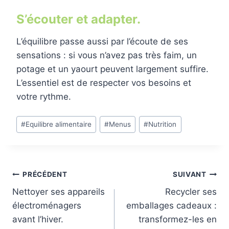
S’écouter et adapter.
L’équilibre passe aussi par l’écoute de ses
sensations : si vous n’avez pas très faim, un
potage et un yaourt peuvent largement suffire.
L’essentiel est de respecter vos besoins et
votre rythme.
Étiquettes
#
Equilibre alimentaire
#
Menus
#
Nutrition
de
la
publication :
Navigation
PRÉCÉDENT
SUIVANT
Nettoyer ses appareils
Recycler ses
de
électroménagers
emballages cadeaux :
l’article
avant l’hiver.
transformez-les en