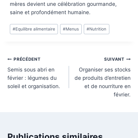
mères devient une célébration gourmande,
saine et profondément humaine.
Étiquettes
#
Equilibre alimentaire
#
Menus
#
Nutrition
de
la
publication :
Navigation
PRÉCÉDENT
SUIVANT
Semis sous abri en
Organiser ses stocks
de
février : légumes du
de produits d’entretien
l’article
soleil et organisation.
et de nourriture en
février.
Publications similaires