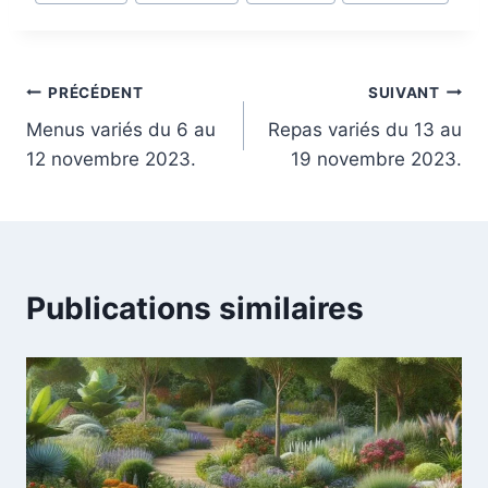
de
la
publication :
Navigation
PRÉCÉDENT
SUIVANT
Menus variés du 6 au
Repas variés du 13 au
de
12 novembre 2023.
19 novembre 2023.
l’article
Publications similaires