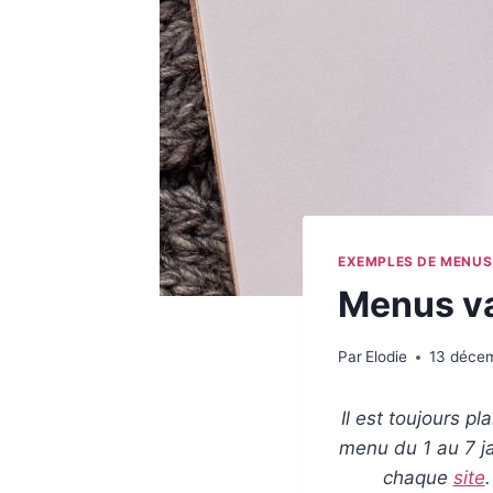
EXEMPLES DE MENUS
Menus va
Par
Elodie
13 déce
Il est toujours p
menu du 1 au 7 j
chaque
site