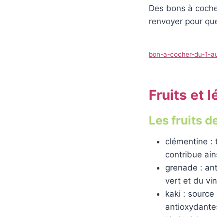
Des bons à cocher 
renvoyer pour que
bon-a-cocher-du-1-au
Fruits et 
Les fruits de
clémentine : 
contribue ain
grenade : ant
vert et du vin
kaki : source
antioxydante