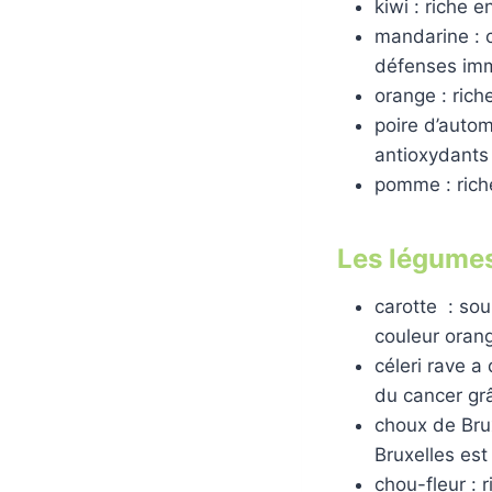
kiwi : riche e
mandarine : c
défenses immu
orange : rich
poire d’auto
antioxydants 
pomme : rich
Les légumes
carotte : so
couleur orang
céleri rave a
du cancer grâ
choux de Brux
Bruxelles est
chou-fleur : 