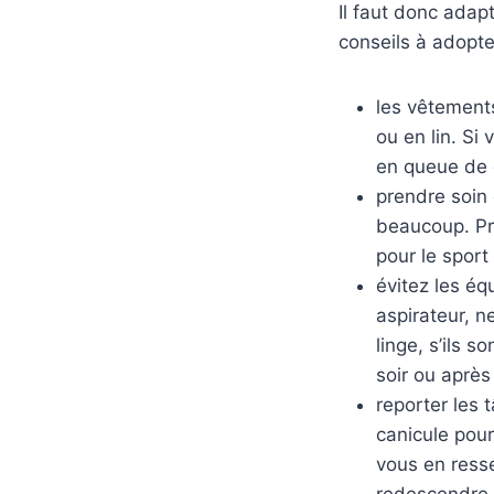
Il faut donc adap
conseils à adopte
les vêtements
ou en lin. Si
en queue de 
prendre soin 
beaucoup. Pr
pour le sport
évitez les éq
aspirateur, n
linge, s’ils s
soir ou après
reporter les 
canicule pour
vous en ress
redescendre 