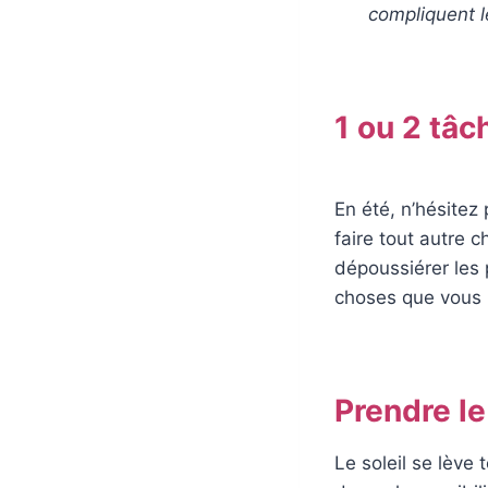
compliquent l
1 ou 2 tâc
En été, n’hésitez 
faire tout autre c
dépoussiérer les p
choses que vous 
Prendre le
Le soleil se lève 