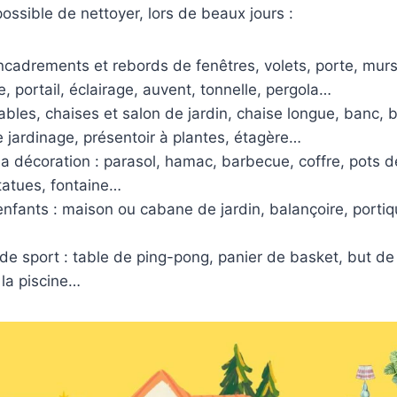
 possible de nettoyer, lors de beaux jours :
ncadrements et rebords de fenêtres, volets, porte, murs
e, portail, éclairage, auvent, tonnelle, pergola…
 tables, chaises et salon de jardin, chaise longue, banc, b
 jardinage, présentoir à plantes, étagère…
 la décoration : parasol, hamac, barbecue, coffre, pots de
statues, fontaine…
enfants : maison ou cabane de jardin, balançoire, portiqu
 de sport : table de ping-pong, panier de basket, but de 
 la piscine…