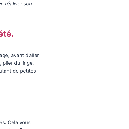
n réaliser son
été.
age, avant d’aller
 plier du linge,
autant de petites
gés
.
Cela vous